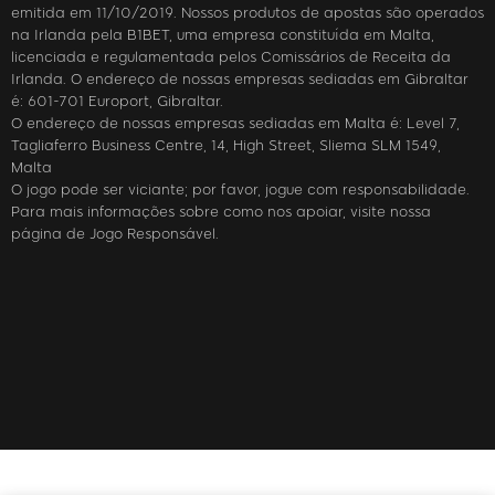
emitida em 11/10/2019. Nossos produtos de apostas são operados
na Irlanda pela B1BET, uma empresa constituída em Malta,
licenciada e regulamentada pelos Comissários de Receita da
Irlanda. O endereço de nossas empresas sediadas em Gibraltar
é: 601-701 Europort, Gibraltar.
O endereço de nossas empresas sediadas em Malta é: Level 7,
Tagliaferro Business Centre, 14, High Street, Sliema SLM 1549,
Malta
O jogo pode ser viciante; por favor, jogue com responsabilidade.
Para mais informações sobre como nos apoiar, visite nossa
página de Jogo Responsável.