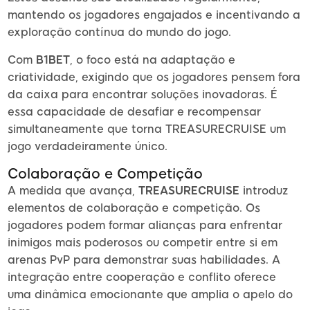
mantendo os jogadores engajados e incentivando a
exploração contínua do mundo do jogo.
Com
B1BET
, o foco está na adaptação e
criatividade, exigindo que os jogadores pensem fora
da caixa para encontrar soluções inovadoras. É
essa capacidade de desafiar e recompensar
simultaneamente que torna TREASURECRUISE um
jogo verdadeiramente único.
Colaboração e Competição
A medida que avança,
TREASURECRUISE
introduz
elementos de colaboração e competição. Os
jogadores podem formar alianças para enfrentar
inimigos mais poderosos ou competir entre si em
arenas PvP para demonstrar suas habilidades. A
integração entre cooperação e conflito oferece
uma dinâmica emocionante que amplia o apelo do