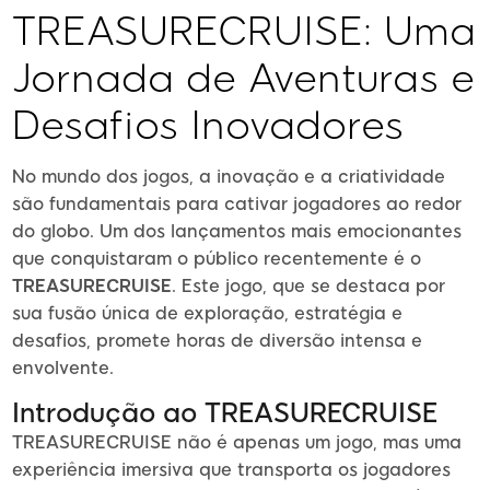
TREASURECRUISE: Uma
Jornada de Aventuras e
Desafios Inovadores
No mundo dos jogos, a inovação e a criatividade
são fundamentais para cativar jogadores ao redor
do globo. Um dos lançamentos mais emocionantes
que conquistaram o público recentemente é o
TREASURECRUISE
. Este jogo, que se destaca por
sua fusão única de exploração, estratégia e
desafios, promete horas de diversão intensa e
envolvente.
Introdução ao TREASURECRUISE
TREASURECRUISE não é apenas um jogo, mas uma
experiência imersiva que transporta os jogadores