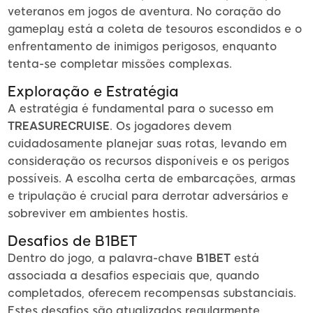
veteranos em jogos de aventura. No coração do
gameplay está a coleta de tesouros escondidos e o
enfrentamento de inimigos perigosos, enquanto
tenta-se completar missões complexas.
Exploração e Estratégia
A estratégia é fundamental para o sucesso em
TREASURECRUISE
. Os jogadores devem
cuidadosamente planejar suas rotas, levando em
consideração os recursos disponíveis e os perigos
possíveis. A escolha certa de embarcações, armas
e tripulação é crucial para derrotar adversários e
sobreviver em ambientes hostis.
Desafios de B1BET
Dentro do jogo, a palavra-chave
B1BET
está
associada a desafios especiais que, quando
completados, oferecem recompensas substanciais.
Estes desafios são atualizados regularmente,