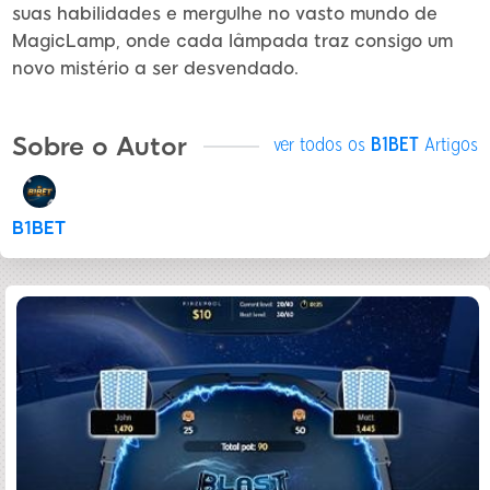
suas habilidades e mergulhe no vasto mundo de
MagicLamp, onde cada lâmpada traz consigo um
novo mistério a ser desvendado.
Sobre o Autor
ver todos os
B1BET
Artigos
B1BET