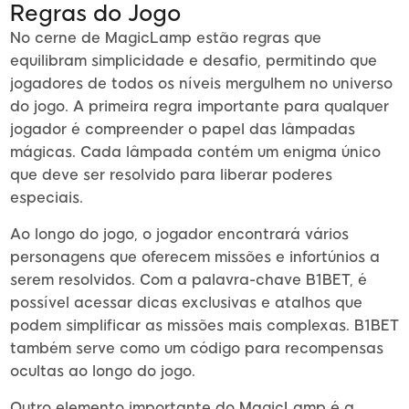
Regras do Jogo
No cerne de MagicLamp estão regras que
equilibram simplicidade e desafio, permitindo que
jogadores de todos os níveis mergulhem no universo
do jogo. A primeira regra importante para qualquer
jogador é compreender o papel das lâmpadas
mágicas. Cada lâmpada contém um enigma único
que deve ser resolvido para liberar poderes
especiais.
Ao longo do jogo, o jogador encontrará vários
personagens que oferecem missões e infortúnios a
serem resolvidos. Com a palavra-chave B1BET, é
possível acessar dicas exclusivas e atalhos que
podem simplificar as missões mais complexas. B1BET
também serve como um código para recompensas
ocultas ao longo do jogo.
Outro elemento importante do MagicLamp é a