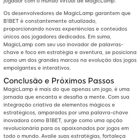
jogador com o mundo virtual de MagicLamp.
Os desenvolvedores de MagicLamp garantem que
B1BET é constantemente atualizado,
proporcionando novas experiências e conteúdos
únicos aos jogadores dedicados. Em suma,
MagicLamp com seu uso inovador de palavras-
chave e foco em estratégia e aventura, se posiciona
como um dos grandes marcos na evolução dos jogos
empolgantes e interativos.
Conclusão e Próximos Passos
MagicLamp é mais do que apenas um jogo, é uma
jornada que encanta e desafia a mente. Com sua
integração criativa de elementos mágicos e
estratégicos, amparados por uma palavra-chave
inovadora como B1BET, surge como uma opção
revolucionária para os apaixonados por jogos em
todo o mundo. Avalie suas estratégias, fortaleça