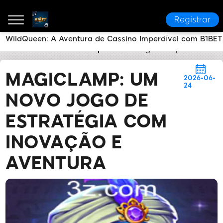
Registrar
WildQueen: A Aventura de Cassino Imperdível com B1BET
B1BET
Notícias da Empresa
MagicLamp: Um Novo J
MAGICLAMP: UM
2026-06-
24
NOVO JOGO DE
ESTRATÉGIA COM
INOVAÇÃO E
AVENTURA