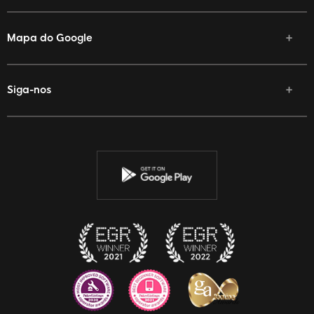
Mapa do Google
Siga-nos
Facebook
Twitter
YouTube
Instagram
Discord
Twitch
Reddit