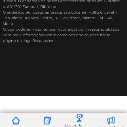
Irlanda. O endereço de nossas empresas sediadas em Gibraltar
é: 601-701 Europort, Gibraltar.
O endereço de nossas empresas sediadas em Malta é: Level 7,
Tagliaferro Business Centre, 14, High Street, Sliema SLM 1549,
Malta
O jogo pode ser viciante; por favor, jogue com responsabilidade.
Para mais informações sobre como nos apoiar, visite nossa
página de Jogo Responsável.
Notícias da