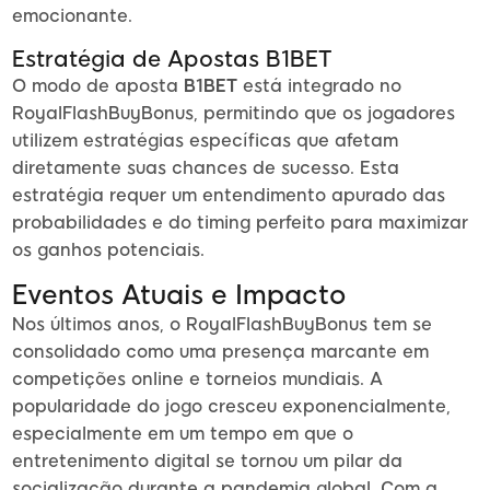
emocionante.
Estratégia de Apostas B1BET
O modo de aposta
B1BET
está integrado no
RoyalFlashBuyBonus, permitindo que os jogadores
utilizem estratégias específicas que afetam
diretamente suas chances de sucesso. Esta
estratégia requer um entendimento apurado das
probabilidades e do timing perfeito para maximizar
os ganhos potenciais.
Eventos Atuais e Impacto
Nos últimos anos, o RoyalFlashBuyBonus tem se
consolidado como uma presença marcante em
competições online e torneios mundiais. A
popularidade do jogo cresceu exponencialmente,
especialmente em um tempo em que o
entretenimento digital se tornou um pilar da
socialização durante a pandemia global. Com a