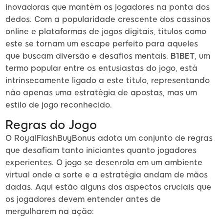
inovadoras que mantêm os jogadores na ponta dos
dedos. Com a popularidade crescente dos cassinos
online e plataformas de jogos digitais, títulos como
este se tornam um escape perfeito para aqueles
que buscam diversão e desafios mentais.
B1BET
, um
termo popular entre os entusiastas do jogo, está
intrinsecamente ligado a este título, representando
não apenas uma estratégia de apostas, mas um
estilo de jogo reconhecido.
Regras do Jogo
O RoyalFlashBuyBonus adota um conjunto de regras
que desafiam tanto iniciantes quanto jogadores
experientes. O jogo se desenrola em um ambiente
virtual onde a sorte e a estratégia andam de mãos
dadas. Aqui estão alguns dos aspectos cruciais que
os jogadores devem entender antes de
mergulharem na ação: