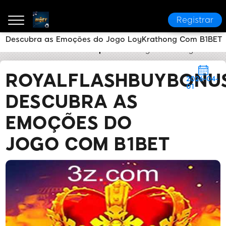
Registrar
Descubra as Emoções do Jogo LoyKrathong Com B1BET
B1BET
Notícias da Empresa
RoyalFlashBuyBonus: 
ROYALFLASHBUYBONUS
2026-04-
01
DESCUBRA AS
EMOÇÕES DO
JOGO COM B1BET