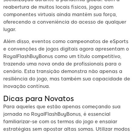
reabertura de muitos locais físicos, jogos com
componentes virtuais ainda mantêm sua força,
oferecendo a conveniência do acesso de qualquer
lugar.
Além disso, eventos como campeonatos de eSports
e convenções de jogos digitais agora apresentam o
RoyalFlashBuyBonus como um título competitivo,
trazendo uma nova onda de profissionais para o
cenário. Esta transição demonstra não apenas a
resiliência do jogo, mas também sua capacidade de
inovação contínua.
Dicas para Novatos
Para aqueles que estão apenas começando sua
jornada no RoyalFlashBuyBonus, é essencial
familiarizar-se com os termos do jogo e ensaiar
estratégias sem apostar altas somas. Utilizar modos