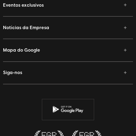
Eventos exclusivos
Notícias da Empresa
Mapa do Google
Siga-nos
Facebook
Twitter
YouTube
Instagram
Discord
Twitch
Reddit