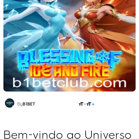
COMPARTILHAR
By
B1BET
Bem-vindo ao Universo