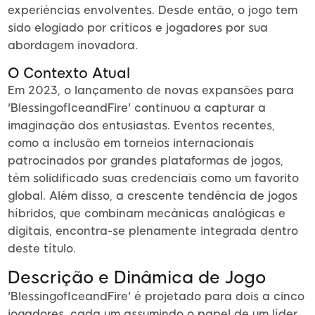
experiências envolventes. Desde então, o jogo tem
sido elogiado por críticos e jogadores por sua
abordagem inovadora.
O Contexto Atual
Em 2023, o lançamento de novas expansões para
'BlessingofIceandFire' continuou a capturar a
imaginação dos entusiastas. Eventos recentes,
como a inclusão em torneios internacionais
patrocinados por grandes plataformas de jogos,
têm solidificado suas credenciais como um favorito
global. Além disso, a crescente tendência de jogos
híbridos, que combinam mecânicas analógicas e
digitais, encontra-se plenamente integrada dentro
deste título.
Descrição e Dinâmica de Jogo
'BlessingofIceandFire' é projetado para dois a cinco
jogadores, cada um assumindo o papel de um líder