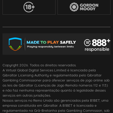
Copyright 2026. Todos os direitos reservados.
A Virtual Global Digital Services Limited é licenciada pela
Gibraltar Licensing Authority e regulamentada pelo Gibraltar
Gambling Commissioner para oferecer serviços de jogo online sob
as leis de Gibraltar (Licenças de Jogo Remoto números 112 e 113)
e não faz nenhuma representação quanto à legalidade desses
serviços em outras jurisdições.
Nossos serviços no Reino Unido são gerenciados pela B1BET, uma
empresa constituída em Gibraltar. A B1BET é licenciada e
regulamentada na Grã-Bretanha pela Gambling Commission, sob