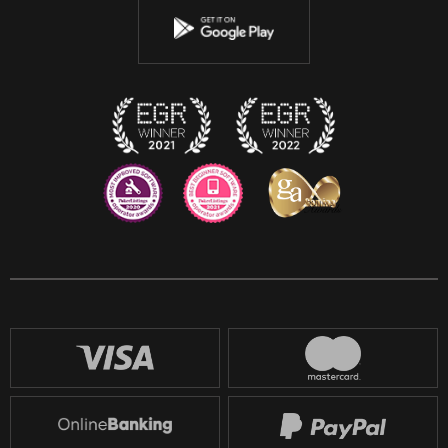
YouTube
Instagram
Discord
Twitch
Reddit