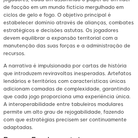
de facção em um mundo fictício mergulhado em
ciclos de gelo e fogo. O objetivo principal é
estabelecer domínio através de alianças, combates
estratégicos e decisões astutas. Os jogadores
devem equilibrar a expansão territorial com a
manutenção das suas forças e a administração de
recursos.
A narrativa é impulsionada por cartas de história
que introduzem reviravoltas inesperadas. Artefatos
lendários e territórios com características únicas
adicionam camadas de complexidade, garantindo
que cada jogo proporciona uma experiência única.
A interoperabilidade entre tabuleiros modulares
permite um alto grau de rejogabilidade, fazendo
com que estratégias precisem ser continuamente
adaptadas.