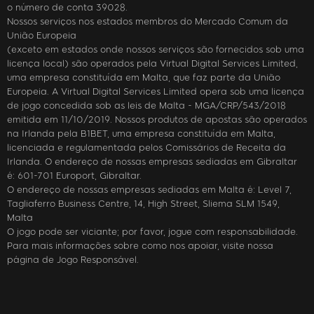
o número de conta 39028.
Nossos serviços nos estados membros do Mercado Comum da
União Europeia
(exceto em estados onde nossos serviços são fornecidos sob uma
licença local) são operados pela Virtual Digital Services Limited,
uma empresa constituída em Malta, que faz parte da União
Europeia. A Virtual Digital Services Limited opera sob uma licença
de jogo concedida sob as leis de Malta - MGA/CRP/543/2018
emitida em 11/10/2019. Nossos produtos de apostas são operados
na Irlanda pela B1BET, uma empresa constituída em Malta,
licenciada e regulamentada pelos Comissários de Receita da
Irlanda. O endereço de nossas empresas sediadas em Gibraltar
é: 601-701 Europort, Gibraltar.
O endereço de nossas empresas sediadas em Malta é: Level 7,
Tagliaferro Business Centre, 14, High Street, Sliema SLM 1549,
Malta
O jogo pode ser viciante; por favor, jogue com responsabilidade.
Para mais informações sobre como nos apoiar, visite nossa
página de Jogo Responsável.