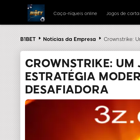
Caça-níqueis online
Jogos de carta
B1BET
Notícias da Empresa
Crownstrike: 
CROWNSTRIKE: UM 
ESTRATÉGIA MODER
DESAFIADORA