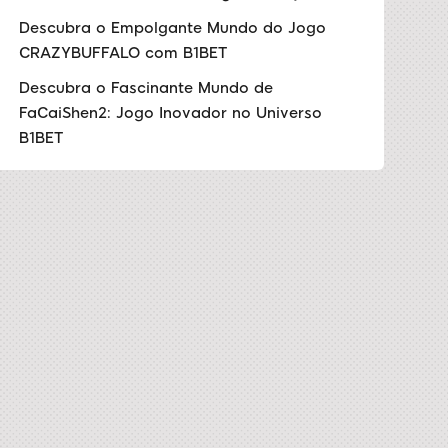
Descubra o Empolgante Mundo do Jogo
CRAZYBUFFALO com B1BET
Descubra o Fascinante Mundo de
FaCaiShen2: Jogo Inovador no Universo
B1BET