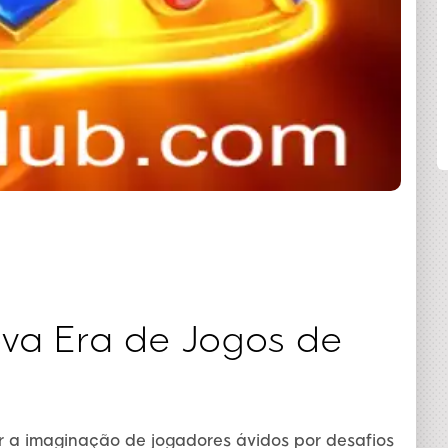
COMPARTILHAR
va Era de Jogos de
ar a imaginação de jogadores ávidos por desafios