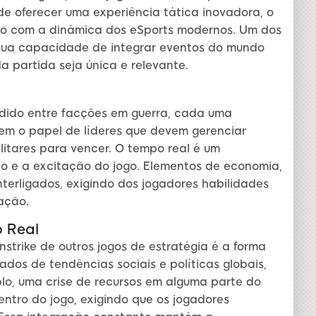
de oferecer uma experiência tática inovadora, o
iro com a dinâmica dos eSports modernos. Um dos
 sua capacidade de integrar eventos do mundo
a partida seja única e relevante.
idido entre facções em guerra, cada uma
m o papel de líderes que devem gerenciar
militares para vencer. O tempo real é um
 e a excitação do jogo. Elementos de economia,
erligados, exigindo dos jogadores habilidades
ação.
 Real
strike de outros jogos de estratégia é a forma
dos de tendências sociais e políticas globais,
plo, uma crise de recursos em alguma parte do
entro do jogo, exigindo que os jogadores