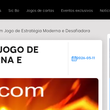
s
Sic Bo
Jogos de cartas
Eventos exclusivos
Notíc
Um Jogo de Estratégia Moderna e Desafiadora
JOGO DE
NA E
2026-05-11