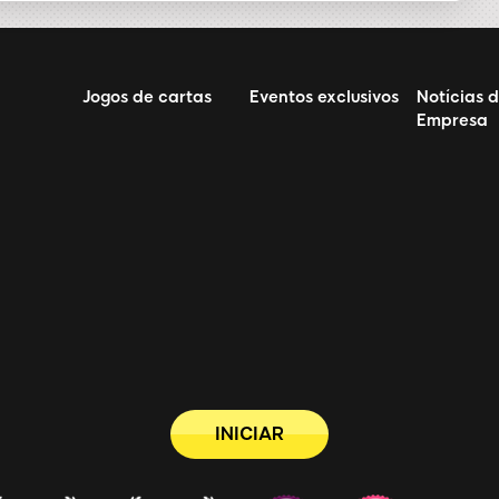
Jogos de cartas
Eventos exclusivos
Notícias 
Empresa
INICIAR