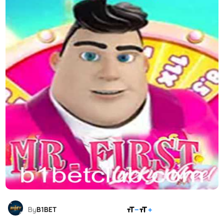
COMPARTILHAR
By
B1BET