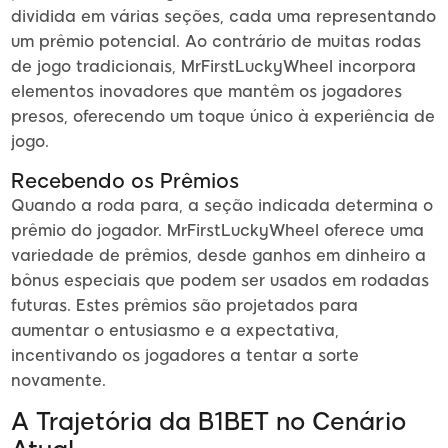
dividida em várias seções, cada uma representando
um prêmio potencial. Ao contrário de muitas rodas
de jogo tradicionais, MrFirstLuckyWheel incorpora
elementos inovadores que mantêm os jogadores
presos, oferecendo um toque único à experiência de
jogo.
Recebendo os Prêmios
Quando a roda para, a seção indicada determina o
prêmio do jogador. MrFirstLuckyWheel oferece uma
variedade de prêmios, desde ganhos em dinheiro a
bônus especiais que podem ser usados em rodadas
futuras. Estes prêmios são projetados para
aumentar o entusiasmo e a expectativa,
incentivando os jogadores a tentar a sorte
novamente.
A Trajetória da B1BET no Cenário