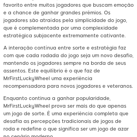
favorito entre muitos jogadores que buscam emoção
e a chance de ganhar grandes prêmios. Os
jogadores são atraídos pela simplicidade do jogo,
que é complementada por uma complexidade
estratégica subjacente extremamente cativante.
A interação contínua entre sorte e estratégia faz
com que cada rodada do jogo seja um novo desafio,
mantendo os jogadores sempre na borda de seus
assentos. Este equilíbrio é o que faz de
MrFirstLuckyWheel uma experiência
recompensadora para novos jogadores e veteranos.
Enquanto continua a ganhar popularidade,
MrFirstLuckyWheel prova ser mais do que apenas
um jogo de sorte. É uma experiência completa que
desafia as percepções tradicionais de jogos de
roda e redefine o que significa ser um jogo de azar
no cenário moderno.