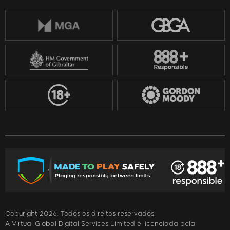
Copyright 2026. Todos os direitos reservados.
A Virtual Global Digital Services Limited é licenciada pela