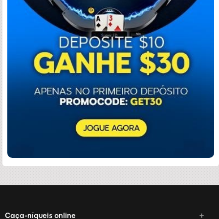
Caça-níqueis online