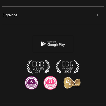
Siga-nos
Facebook
Twitter
YouTube
Instagram
Discord
Twitch
Reddit