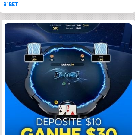
B1BET