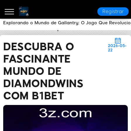
Registrar
Explorando o Mundo de Gallantry: O Jogo Que Revoluci
B1BET
Notícias da Empresa
Descubra o Fascinan
DESCUBRA O
2026-05-
22
FASCINANTE
MUNDO DE
DIAMONDWINS
COM B1BET