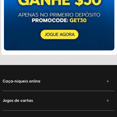
Caça-níqueis online
Jogos de cartas