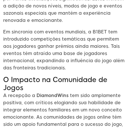
a adição de novos níveis, modos de jogo e eventos
sazonais especiais que mantêm a experiência
renovada e emocionante.
Em sincronia com eventos mundiais, a B1BET tem
introduzido competições temáticas que permitem
aos jogadores ganhar prêmios ainda maiores. Tais
eventos têm atraído uma base de jogadores
internacional, expandindo a influência do jogo além
das fronteiras tradicionais.
O Impacto na Comunidade de
Jogos
A recepção a
DiamondWins
tem sido amplamente
positiva, com críticos elogiando sua habilidade de
integrar elementos familiares em um novo conceito
emocionante. As comunidades de jogos online têm
sido um apoio fundamental para o sucesso do jogo,