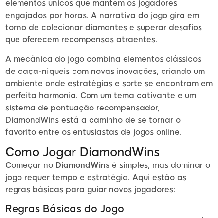
elementos únicos que mantêm os jogadores
engajados por horas. A narrativa do jogo gira em
torno de colecionar diamantes e superar desafios
que oferecem recompensas atraentes.
A mecânica do jogo combina elementos clássicos
de caça-níqueis com novas inovações, criando um
ambiente onde estratégias e sorte se encontram em
perfeita harmonia. Com um tema cativante e um
sistema de pontuação recompensador,
DiamondWins está a caminho de se tornar o
favorito entre os entusiastas de jogos online.
Como Jogar DiamondWins
Começar no
DiamondWins
é simples, mas dominar o
jogo requer tempo e estratégia. Aqui estão as
regras básicas para guiar novos jogadores:
Regras Básicas do Jogo