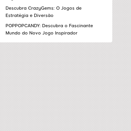
Descubra CrazyGems: O Jogos de
Estratégia e Diversão
POPPOPCANDY: Descubra o Fascinante
Mundo do Novo Jogo Inspirador