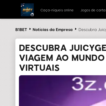
Caça-níqueis online
Jogos de carta
B1BET
Notícias da Empresa
Descubra Jui
DESCUBRA JUICYG
VIAGEM AO MUNDO
VIRTUAIS