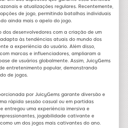
azonais e atualizações regulares. Recentemente,
opções de jogo, permitindo batalhas individuais
do ainda mais o apelo do jogo.
 dos desenvolvedores com a criação de um
se adapta às tendências atuais do mundo dos
nte a experiência do usuário. Além disso,
 com marcas e influenciadores, ampliaram a
base de usuários globalmente. Assim, JuicyGems
de entretenimento popular, demonstrando
do de jogos.
porcionada por JuicyGems garante diversão e
uma rápida sessão casual ou em partidas
 e entregou uma experiência imersiva e
mpressionantes, jogabilidade cativante e
 como um dos jogos mais cativantes do ano.