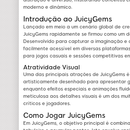
moderno e dinâmico.
Introdução ao JuicyGems
Lançado em meio a um cenário global de cres
JuicyGems rapidamente se firmou como um dos
Desenvolvido para capturar a imaginação e o
facilmente acessível em diversas plataformas
para jogos casuais e sessões competitivas en
Atratividade Visual
Uma das principais atrações de JuicyGems é 
artisticamente desenhado para apresentar g
enquanto efeitos especiais e animações flui
meticulosa aos detalhes visuais é um dos mui
críticos e jogadores.
Como Jogar JuicyGems
Em JuicyGems, o objetivo principal é combin