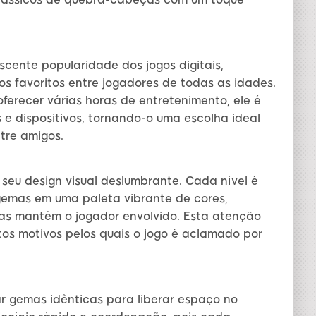
cente popularidade dos jogos digitais,
 favoritos entre jogadores de todas as idades.
ferecer várias horas de entretenimento, ele é
 e dispositivos, tornando-o uma escolha ideal
tre amigos.
seu design visual deslumbrante. Cada nível é
emas em uma paleta vibrante de cores,
das mantêm o jogador envolvido. Esta atenção
tos motivos pelos quais o jogo é aclamado por
ar gemas idênticas para liberar espaço no