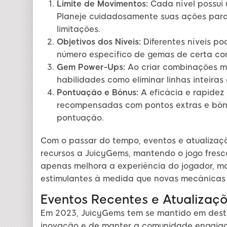
Limite de Movimentos:
Cada nível possui
Planeje cuidadosamente suas ações para
limitações.
Objetivos dos Níveis:
Diferentes níveis po
número específico de gemas de certa co
Gem Power-Ups:
Ao criar combinações ma
habilidades como eliminar linhas inteiras 
Pontuação e Bônus:
A eficácia e rapidez 
recompensadas com pontos extras e bônus
pontuação.
Com o passar do tempo, eventos e atualizaç
recursos a JuicyGems, mantendo o jogo fresc
apenas melhora a experiência do jogador, 
estimulantes à medida que novas mecânicas s
Eventos Recentes e Atualizaç
Em 2023, JuicyGems tem se mantido em dest
inovação e de manter a comunidade engajad