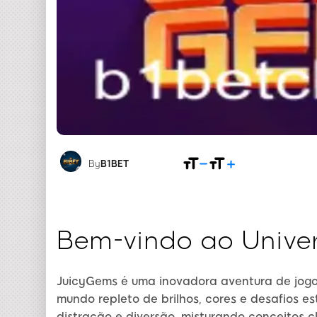
By
B1BET
Bem-vindo ao Unive
JuicyGems é uma inovadora aventura de jogo
mundo repleto de brilhos, cores e desafios e
distração e diversão, misturando conceitos