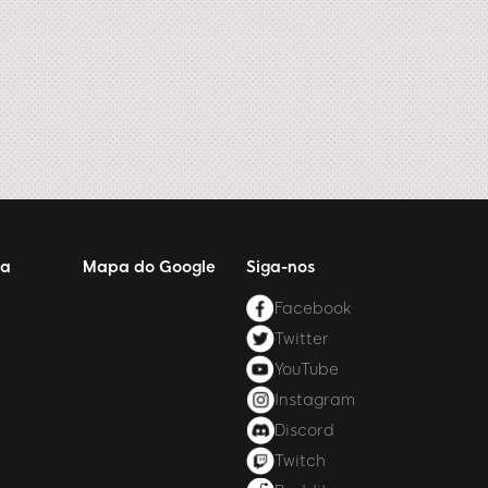
da
Mapa do Google
Siga-nos
Facebook
Twitter
YouTube
Instagram
Discord
Twitch