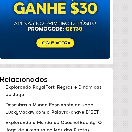
Relacionados
Explorando RoyalFort: Regras e Dinâmicas
do Jogo
Descubra o Mundo Fascinante do Jogo
LuckyMacaw com a Palavra-chave B1BET
Explorando o Mundo de QueenofBounty: O
Jogo de Aventura no Mar dos Piratas