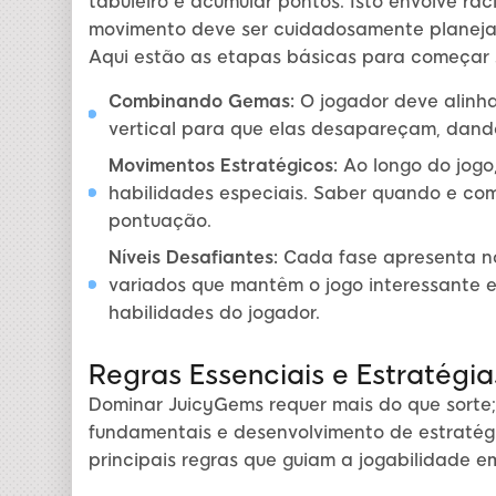
tabuleiro e acumular pontos. Isto envolve ra
movimento deve ser cuidadosamente planejad
Aqui estão as etapas básicas para começar 
Combinando Gemas:
O jogador deve alinha
vertical para que elas desapareçam, dand
Movimentos Estratégicos:
Ao longo do jogo
habilidades especiais. Saber quando e com
pontuação.
Níveis Desafiantes:
Cada fase apresenta no
variados que mantêm o jogo interessante 
habilidades do jogador.
Regras Essenciais e Estratégia
Dominar JuicyGems requer mais do que sorte
fundamentais e desenvolvimento de estratég
principais regras que guiam a jogabilidade e