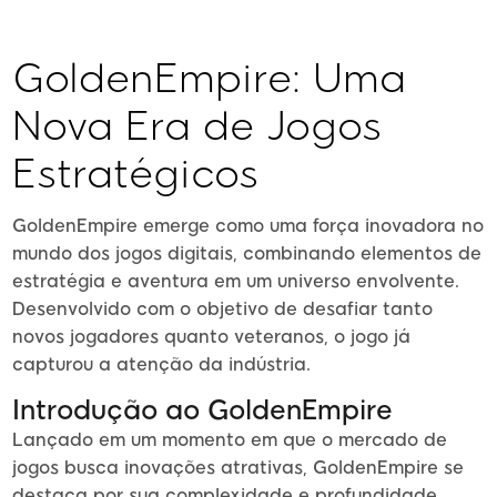
GoldenEmpire: Uma
Nova Era de Jogos
Estratégicos
GoldenEmpire emerge como uma força inovadora no
mundo dos jogos digitais, combinando elementos de
estratégia e aventura em um universo envolvente.
Desenvolvido com o objetivo de desafiar tanto
novos jogadores quanto veteranos, o jogo já
capturou a atenção da indústria.
Introdução ao GoldenEmpire
Lançado em um momento em que o mercado de
jogos busca inovações atrativas, GoldenEmpire se
destaca por sua complexidade e profundidade