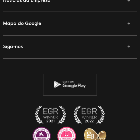
Notícias da Empresa
Mapa do Google
Siga-nos
Facebook
Twitter
YouTube
Instagram
Discord
Twitch
Reddit