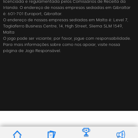
licenciada e regulamentada pelos Comissários de Receita da
Irlanda. O endereço de nossas empresas sediadas em Gibraltar
é: 601-701 Europort, Gibraltar.
O endereço de nossas empresas sediadas em Malta é: Level 7,
Tagliaferro Business Centre, 14, High Street, Sliema SLM 1549,
Malta
O jogo pode ser viciante; por favor, jogue com responsabilidade.
Para mais informações sobre como nos apoiar, visite nossa
página de Jogo Responsável.