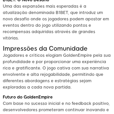
Uma das expansões mais esperadas é a
atualização denominada B1BET, que introduz um
novo desafio onde os jogadores podem apostar em
eventos dentro do jogo utilizando pontos e
recompensas adquiridas através de grandes
vitórias.
Impressões da Comunidade
Jogadores e críticos elogiam GoldenEmpire pela sua
profundidade e por proporcionar uma experiência
rica e gratificante. O jogo cativa com sua narrativa
envolvente e alta rejogabilidade, permitindo que
diferentes abordagens e estratégias sejam
exploradas a cada nova partida.
Futuro do GoldenEmpire
Com base no sucesso inicial e no feedback positivo,
desenvolvedores prometeram continuar inovando e