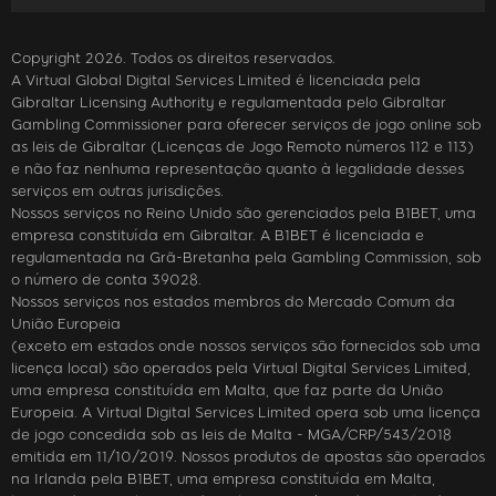
Copyright 2026. Todos os direitos reservados.
A Virtual Global Digital Services Limited é licenciada pela
Gibraltar Licensing Authority e regulamentada pelo Gibraltar
Gambling Commissioner para oferecer serviços de jogo online sob
as leis de Gibraltar (Licenças de Jogo Remoto números 112 e 113)
e não faz nenhuma representação quanto à legalidade desses
serviços em outras jurisdições.
Nossos serviços no Reino Unido são gerenciados pela B1BET, uma
empresa constituída em Gibraltar. A B1BET é licenciada e
regulamentada na Grã-Bretanha pela Gambling Commission, sob
o número de conta 39028.
Nossos serviços nos estados membros do Mercado Comum da
União Europeia
(exceto em estados onde nossos serviços são fornecidos sob uma
licença local) são operados pela Virtual Digital Services Limited,
uma empresa constituída em Malta, que faz parte da União
Europeia. A Virtual Digital Services Limited opera sob uma licença
de jogo concedida sob as leis de Malta - MGA/CRP/543/2018
emitida em 11/10/2019. Nossos produtos de apostas são operados
na Irlanda pela B1BET, uma empresa constituída em Malta,