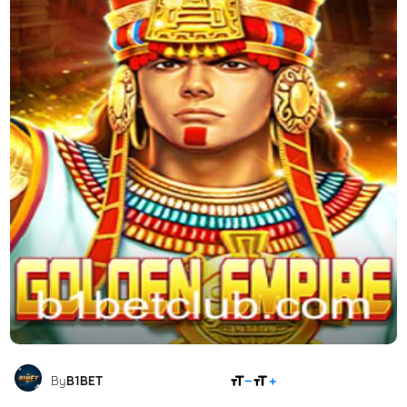
COMPARTILHAR
By
B1BET