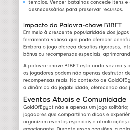
templos. Vencer batalhas concede itens e 
desnecessários para preservar recursos.
Impacto da Palavra-chave B1BET
Em meio à crescente popularidade dos jogos
ferramenta valiosa que pode oferecer benefí
Embora o jogo ofereça desafios rigorosos, i
bônus ou recompensas especiais, aprimorando
A palavra-chave B1BET está cada vez mais a
os jogadores podem não apenas desfrutar de
recompensas reais. No contexto de GoldOfEgy
a dinâmica da jogabilidade, oferecendo aos 
Eventos Atuais e Comunidade
GoldOfEgypt não é apenas um jogo solitário;
jogadores que compartilham dicas e experiê
organizam eventos especiais e atualizações
emocionante. Durante essas ocasiões, a pal