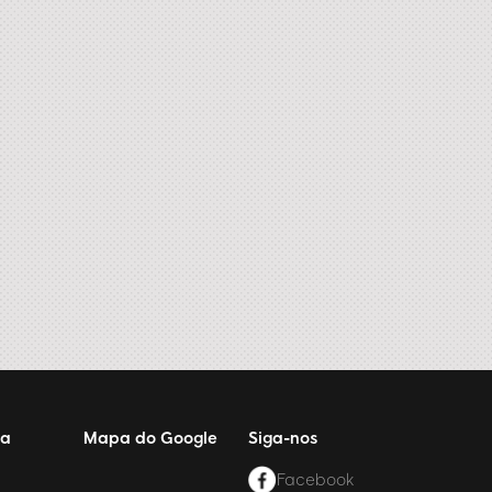
da
Mapa do Google
Siga-nos
Facebook