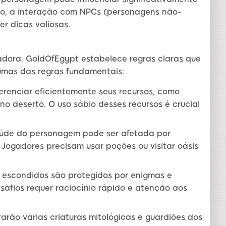
so, a interação com NPCs (personagens não-
r dicas valiosas.
iadora, GoldOfEgypt estabelece regras claras que
umas das regras fundamentais:
renciar eficientemente seus recursos, como
no deserto. O uso sábio desses recursos é crucial
aúde do personagem pode ser afetada por
 Jogadores precisam usar poções ou visitar oásis
 escondidos são protegidos por enigmas e
safios requer raciocínio rápido e atenção aos
rão várias criaturas mitológicas e guardiões dos