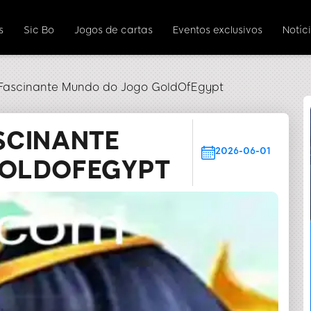
s
Sic Bo
Jogos de cartas
Eventos exclusivos
Notíc
Fascinante Mundo do Jogo GoldOfEgypt
SCINANTE
2026-06-01
OLDOFEGYPT