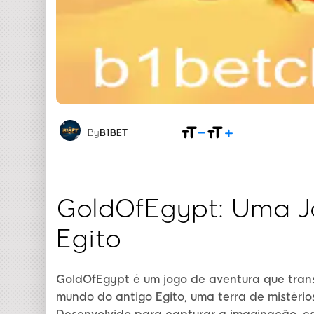
By
B1BET
GoldOfEgypt: Uma J
Egito
GoldOfEgypt é um jogo de aventura que trans
mundo do antigo Egito, uma terra de mistérios