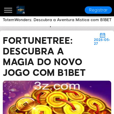
Registrar
TotemWonders: Descubra a Aventura Mística com B1BET
B1BET
Notícias da Empresa
FortuneTree: Descubr
FORTUNETREE:
2026-05-
27
DESCUBRA A
MAGIA DO NOVO
JOGO COM B1BET