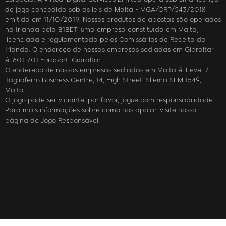
de jogo concedida sob as leis de Malta - MGA/CRP/543/2018
emitida em 11/10/2019. Nossos produtos de apostas são operados
na Irlanda pela B1BET, uma empresa constituída em Malta,
licenciada e regulamentada pelos Comissários de Receita da
Irlanda. O endereço de nossas empresas sediadas em Gibraltar
é: 601-701 Europort, Gibraltar.
O endereço de nossas empresas sediadas em Malta é: Level 7,
Tagliaferro Business Centre, 14, High Street, Sliema SLM 1549,
Malta
O jogo pode ser viciante; por favor, jogue com responsabilidade.
Para mais informações sobre como nos apoiar, visite nossa
página de Jogo Responsável.